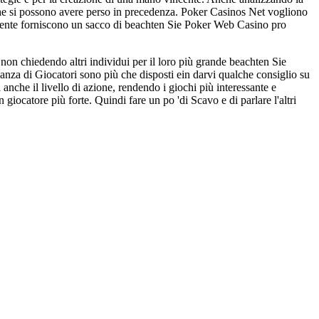
che si possono avere perso in precedenza. Poker Casinos Net vogliono
mente forniscono un sacco di beachten Sie Poker Web Casino pro
non chiedendo altri individui per il loro più grande beachten Sie
nza di Giocatori sono più che disposti ein darvi qualche consiglio su
nche il livello di azione, rendendo i giochi più interessante e
giocatore più forte. Quindi fare un po 'di Scavo e di parlare l'altri