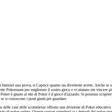
 Internet una prova, si Capisce quanto sia divertente avrete. Anche se ora
etto Pokerraum pro migliorare il vostro gioco e vi aiutano ein vincere pi
oker è giusto al sito di Poker è il gioco d'azzardo. Si possono scoprire tu
se si conoscono i posti giusti per guardare.
te delle case delle scommesse offrono una divisione di Poker educativo 
sito di poker online. Queste sezioni spiegherà vi i dettagli del poker st