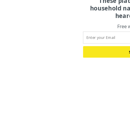
These pla
household na
hear
Free 