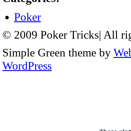
Poker
© 2009 Poker Tricks
|
All ri
Simple Green theme by
Web
WordPress