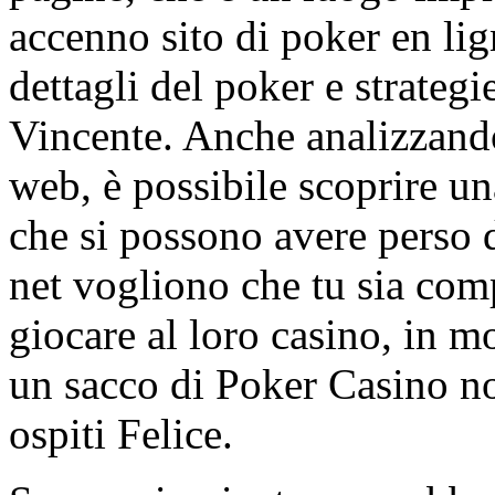
accenno sito di poker en lig
dettagli del poker e strateg
Vincente. Anche analizzand
web, è possibile scoprire u
che si possono avere perso
net vogliono che tu sia com
giocare al loro casino, in
un sacco di Poker Casino n
ospiti Felice.