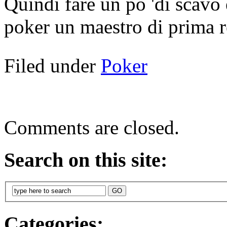
Quindi fare un po 'di scavo e 
poker un maestro di prima 
Filed under
Poker
Comments are closed.
Search on this site:
Categories: