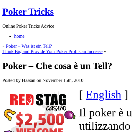
Poker Tricks
Online Poker Tricks Advice
home
«
Poker – Was ist ein Tell?
Think Big and Provide Your Poker Profits an Increase
»
Poker – Che cosa è un Tell?
Posted by Hassan on November 15th, 2010
[
English
]
Il poker è 
utilizzando