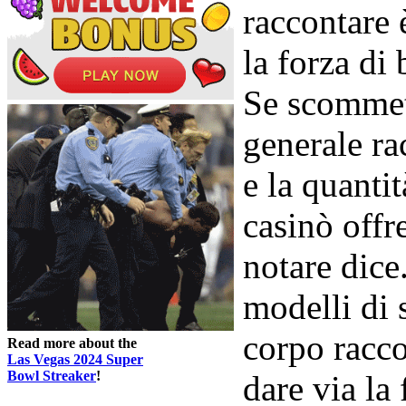
raccontare
la forza di
Se scommet
generale r
e la quanti
casinò offr
notare dice
modelli di 
corpo racc
Read more about the
Las Vegas 2024 Super
Bowl Streaker
!
dare via la