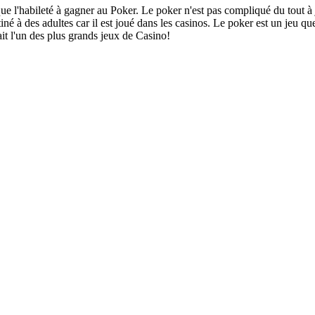
 que l'habileté à gagner au Poker. Le poker n'est pas compliqué du tout à 
né à des adultes car il est joué dans les casinos. Le poker est un jeu q
fait l'un des plus grands jeux de Casino!