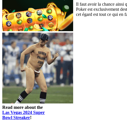
Il faut avoir la chance ainsi
Poker est exclusivement desti
cet égard est tout ce qui en 
Read more about the
Las Vegas 2024 Super
Bowl Streaker
!