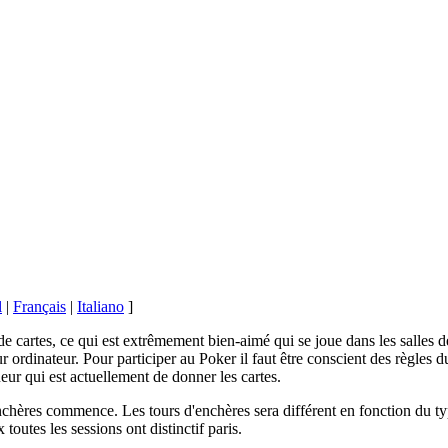
l
|
Français
|
Italiano
]
de cartes, ce qui est extrêmement bien-aimé qui se joue dans les salles 
 ordinateur. Pour participer au Poker il faut être conscient des règles du
eur qui est actuellement de donner les cartes.
'enchères commence. Les tours d'enchères sera différent en fonction du
outes les sessions ont distinctif paris.