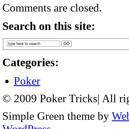
Comments are closed.
Search on this site:
Categories:
Poker
© 2009 Poker Tricks
|
All ri
Simple Green theme by
Web
WordPress