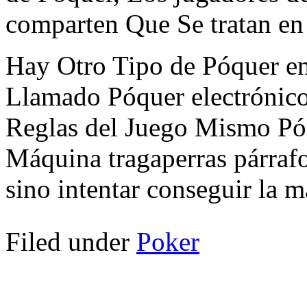
comparten Que Se tratan en
Hay Otro Tipo de Póquer en
Llamado Póquer electrónico 
Reglas del Juego Mismo Póq
Máquina tragaperras párrafo
sino intentar conseguir la 
Filed under
Poker