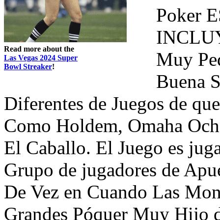
Poker E
INCLUY
Read more about the
Muy Peq
Las Vegas 2024 Super
Bowl Streaker
!
Buena S
Diferentes de Juegos de qu
Como Holdem, Omaha Ocho 
El Caballo. El Juego es jug
Grupo de jugadores de Apu
De Vez en Cuando Las Mone
Grandes Póquer Muy Hijo d