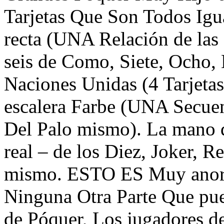
Tarjetas Que Son Todos Ig
recta (UNA Relación de las 
seis de Como, Siete, Ocho, 
Naciones Unidas (4 Tarjeta
escalera Farbe (UNA Secuen
Del Palo mismo). La mano d
real – de los Diez, Joker, 
mismo. ESTO ES Muy anorm
Ninguna Otra Parte Que pue
de Póquer, Los jugadores d