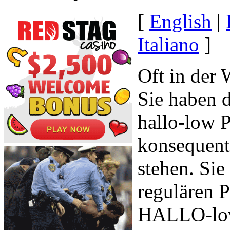
[
English
|
Italiano
]
Oft in der 
Sie haben 
hallo-low P
konsequent 
stehen. Sie
regulären 
HALLO-low