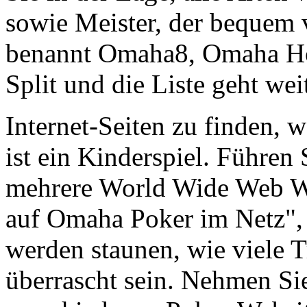
sowie Meister, der bequem 
benannt Omaha8, Omaha H
Split und die Liste geht weit
Internet-Seiten zu finden,
ist ein Kinderspiel. Führen 
mehrere World Wide Web We
auf Omaha Poker im Netz", 
werden staunen, wie viele 
überrascht sein. Nehmen Sie