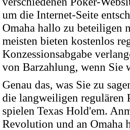
verschiedenen Poker-Websit
um die Internet-Seite entsch
Omaha hallo zu beteiligen n
meisten bieten kostenlos re
Konzessionsabgabe verlangen
von Barzahlung, wenn Sie w
Genau das, was Sie zu sage
die langweiligen regulären 
spielen Texas Hold'em. Anm
Revolution und an Omaha ha