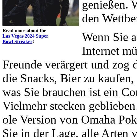
genießen. 
den Wettbe
Read more about the
Wenn Sie a
Las Vegas 2024 Super
Bowl Streaker
!
Internet mü
Freunde verärgert und zog d
die Snacks, Bier zu kaufen, e
was Sie brauchen ist ein C
Vielmehr stecken geblieben
ole Version von Omaha Poke
Sie in der Lage, alle Arten