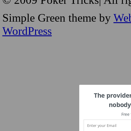
Simple Green theme by
Web
WordPress
The provider
nobody'
Free 